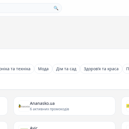
🔍
ніка та техніка
Мода
Дім та сад
Здоровʼя та краса
П
Ananasko.ua
6 активних промокодів
Avic