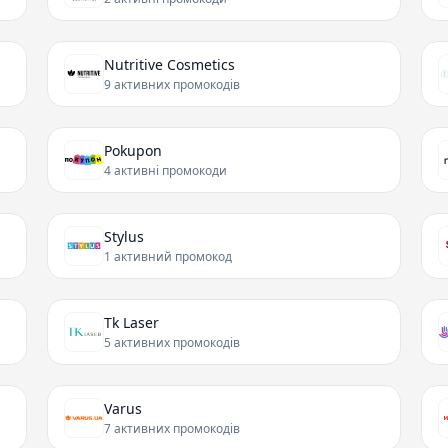
Nutritive Cosmetics
9 активних промокодів
Pokupon
4 активні промокоди
Stylus
1 активний промокод
Tk Laser
5 активних промокодів
Varus
7 активних промокодів