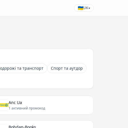
🇺🇦
UK
▾
одорожі та транспорт
Спорт та аутдор
Anc Ua
1 активний промокод
Bohdan-Books