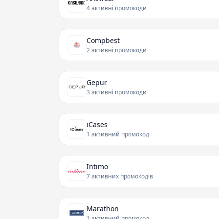
4 активні промокоди
Compbest
2 активні промокоди
Gepur
3 активні промокоди
iCases
1 активний промокод
Intimo
7 активних промокодів
Marathon
1 активний промокод