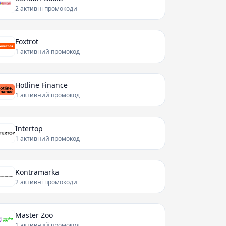
2 активні промокоди
Foxtrot
1 активний промокод
Hotline Finance
1 активний промокод
Intertop
1 активний промокод
Kontramarka
2 активні промокоди
Master Zoo
1 активний промокод