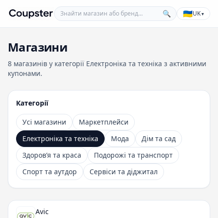
Знайти магазин або бренд
🇺🇦
🔍
UK
▾
Coupster
Магазини
8 магазинів у категорії Електроніка та техніка з активними
купонами.
Категорії
Усі магазини
Маркетплейси
Електроніка та техніка
Мода
Дім та сад
Здоровʼя та краса
Подорожі та транспорт
Спорт та аутдор
Сервіси та діджитал
Avic