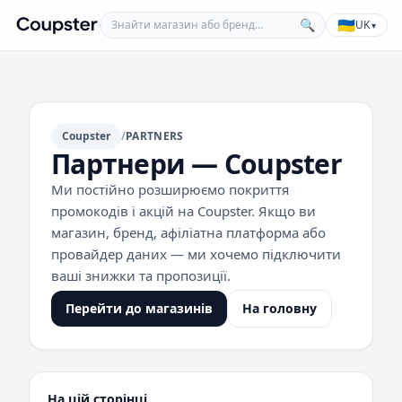
Знайти магазин або бренд
🇺🇦
🔍
UK
▾
Coupster
Coupster
/
PARTNERS
Партнери — Coupster
Ми постійно розширюємо покриття
промокодів і акцій на Coupster. Якщо ви
магазин, бренд, афіліатна платформа або
провайдер даних — ми хочемо підключити
ваші знижки та пропозиції.
Перейти до магазинів
На головну
На цій сторінці