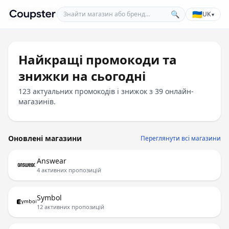
Знайти магазин або бренд
🇺🇦
🔍
UK
▾
Coupster
Найкращі промокоди та
знижки на сьогодні
123 актуальних промокодів і знижок з 39 онлайн-
магазинів.
Оновлені магазини
Переглянути всі магазини
Answear
4 активних пропозицій
Symbol
12 активних пропозицій