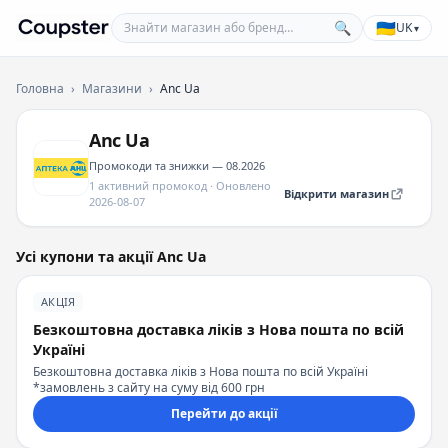
Знайти магазин або бренд
🇺🇦
🔍
UK
▾
Coupster
Головна
›
Магазини
›
Anc Ua
Anc Ua
Промокоди та знижки — 08.2026
1 активний промокод · Оновлено
Відкрити магазин
2026-08-07
Усі купони та акції Anc Ua
АКЦІЯ
Безкоштовна доставка ліків з Нова пошта по всій
Україні
Безкоштовна доставка ліків з Нова пошта по всій Україні
*замовлень з сайту на суму від 600 грн
Перейти до акції