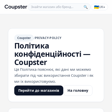
Знайти магазин або бренд
🇺🇦
🔍
UK
▾
Coupster
Coupster
/
PRIVACY-POLICY
Політика
конфіденційності —
Coupster
Ця Політика пояснює, які дані ми можемо
збирати під час використання Coupster і як
ми їх використовуємо.
Перейти до магазинів
На головну