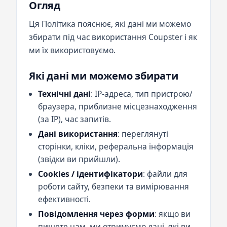
Огляд
Ця Політика пояснює, які дані ми можемо
збирати під час використання Coupster і як
ми їх використовуємо.
Які дані ми можемо збирати
Технічні дані
: IP-адреса, тип пристрою/
браузера, приблизне місцезнаходження
(за IP), час запитів.
Дані використання
: переглянуті
сторінки, кліки, реферальна інформація
(звідки ви прийшли).
Cookies / ідентифікатори
: файли для
роботи сайту, безпеки та вимірювання
ефективності.
Повідомлення через форми
: якщо ви
пишете нам, ми отримуємо дані, які ви