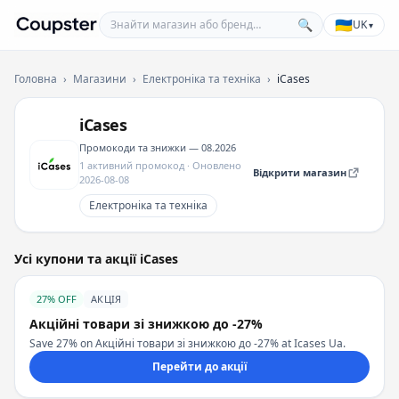
Знайти магазин або бренд
🇺🇦
🔍
UK
▾
Coupster
Головна
›
Магазини
›
Електроніка та техніка
›
iCases
iCases
Промокоди та знижки — 08.2026
1 активний промокод · Оновлено
Відкрити магазин
2026-08-08
Електроніка та техніка
Усі купони та акції iCases
27% OFF
АКЦІЯ
Акційні товари зі знижкою до -27%
Save 27% on Акційні товари зі знижкою до -27% at Icases Ua.
Перейти до акції