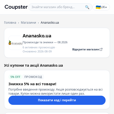
Знайти магазин або бренд
🇺🇦
🔍
UK
▾
Coupster
Головна
›
Магазини
›
Ananasko.ua
Ananasko.ua
Промокоди та знижки — 08.2026
6 активних промокодів ·
Відкрити магазин
Оновлено 2026-08-09
Усі купони та акції Ananasko.ua
5% OFF
ПРОМОКОД
Знижка 5% на всі товари!
Потрібне введення промокоду. Акція розповсюджується на всі
товари. Купон можна використати лише один раз.
Показати код і перейти