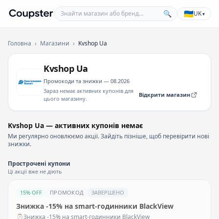
Знайти магазин або бренд
🇺🇦
🔍
UK
▾
Coupster
Головна
›
Магазини
›
Kvshop Ua
Kvshop Ua
Промокоди та знижки — 08.2026
Зараз немає активних купонів для
Відкрити магазин
цього магазину.
Kvshop Ua — активних купонів немає
Ми регулярно оновлюємо акції. Зайдіть пізніше, щоб перевірити нові
знижки.
Прострочені купони
Ці акції вже не діють
15% OFF
ПРОМОКОД
ЗАВЕРШЕНО
Знижка -15% на smart-годинники BlackView
⌚️Знижка -15% на smart-годинники BlackView